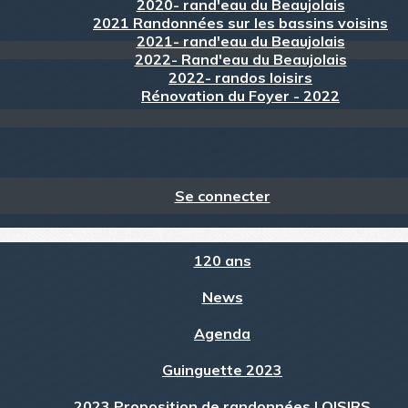
2020- rand'eau du Beaujolais
2021 Randonnées sur les bassins voisins
2021- rand'eau du Beaujolais
2022- Rand'eau du Beaujolais
2022- randos loisirs
Rénovation du Foyer - 2022
Se connecter
120 ans
News
Agenda
Guinguette 2023
2023 Proposition de randonnées LOISIRS