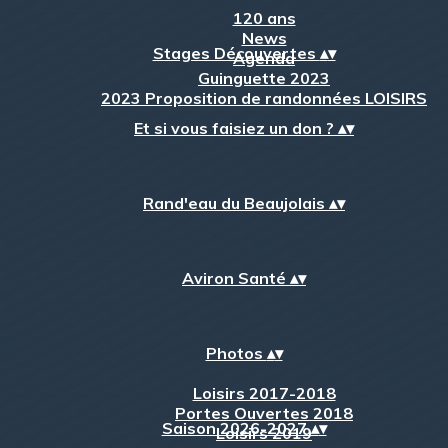
120 ans
News
Stages Découvertes
▴
▾
Agenda
Guinguette 2023
2023 Proposition de randonnées LOISIRS
Et si vous faisiez un don ?
▴
▾
Rand'eau du Beaujolais
▴
▾
Aviron Santé
▴
▾
Photos
▴
▾
Loisirs 2017-2018
Portes Ouvertes 2018
Saison 2026-2027
▴
▾
Loisirs 2019