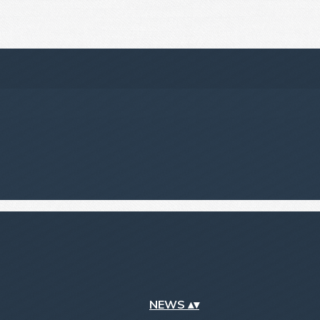
NEWS
▴
▾