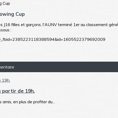
Rowing Cup
 J16 filles et garçons, l'AUNV terminé 1er au classement généra
ssous :
?story_fbid=2385223118388594&id=1605522379692009
mentaire
 partir de 19h.
amis, en plus de profiter du...