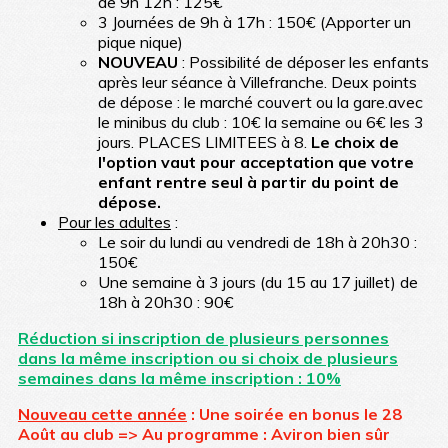
de 9h 12h : 125€
3 Journées de 9h à 17h : 150€ (Apporter un
pique nique)
NOUVEAU
: Possibilité de déposer les enfants
après leur séance à Villefranche. Deux points
de dépose : le marché couvert ou la gare.avec
le minibus du club : 10€ la semaine ou 6€ les 3
jours. PLACES LIMITEES à 8.
Le choix de
l'option vaut pour acceptation que votre
enfant rentre seul à partir du point de
dépose.
Pour les adultes
:
Le soir du lundi au vendredi de 18h à 20h30 :
150€
Une semaine à 3 jours (du 15 au 17 juillet) de
18h à 20h30 : 90€
Réduction si inscription de plusieurs personnes
dans la même inscription ou si choix de plusieurs
semaines dans la même inscription : 10%
Nouveau cette année
: Une soirée en bonus le 28
Août au club => Au programme : Aviron bien sûr