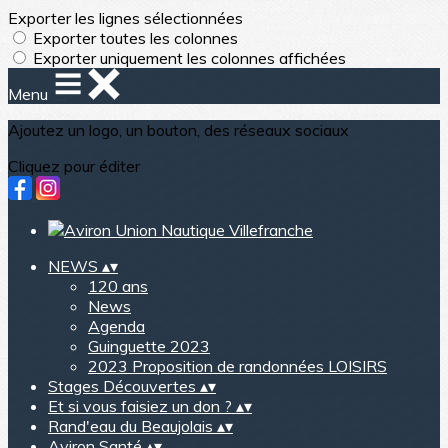
Exporter les lignes sélectionnées
Exporter toutes les colonnes
Exporter uniquement les colonnes affichées
Menu
Ajoutez un logo, un bouton, des réseaux sociaux
Cliquez pour éditer
NEWS
▴
▾
120 ans
News
Agenda
Guinguette 2023
2023 Proposition de randonnées LOISIRS
Stages Découvertes
▴
▾
Et si vous faisiez un don ?
▴
▾
Rand'eau du Beaujolais
▴
▾
Aviron Santé
▴
▾