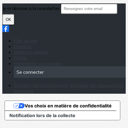
Je m'abonne à la newsletter
OK
Plan du site
Licences
Mentions légales
CGUV
Paramétrer vos cookies
Se connecter
Propulsé par AssoConnect, le logiciel des associations
Sportives
Vos choix en matière de confidentialité
Notification lors de la collecte